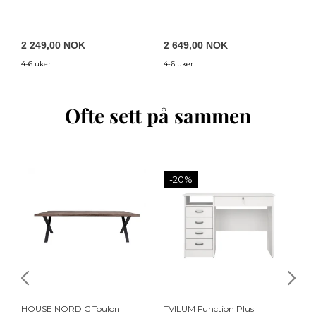
(130x120)
at
(1
2 249,00 NOK
2 649,00 NOK
2
4-6 uker
4-6 uker
4-
Ofte sett på sammen
-20%
HOUSE NORDIC Toulon
TVILUM Function Plus
LU