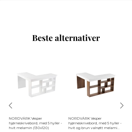
Beste alternativer
NORDVÄRK Vesper
NORDVÄRK Vesper
N
hjørneskrivebord, med 5 hyller -
hjørneskrivebord, med 5 hyller -
hj
hvit melamin (130x120)
hvit og brun valnøtt melamin
an