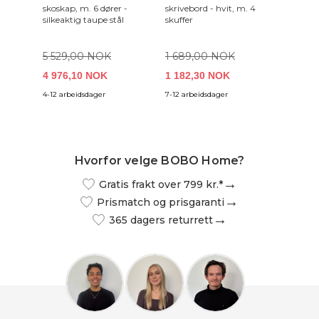
skoskap, m. 6 dører -
skrivebord - hvit, m. 4
hell sal
silkeaktig taupe stål
skuffer
svart gl
panterf
(90x40
5 529,00 NOK
1 689,00 NOK
4 976,10 NOK
1 182,30 NOK
6 949
4-12 arbeidsdager
7-12 arbeidsdager
8-14 arb
Hvorfor velge BOBO Home?
Gratis frakt over 799 kr.*
Prismatch og prisgaranti
365 dagers returrett