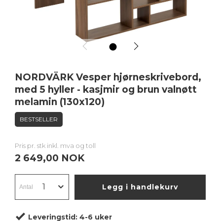
1
NORDVÄRK Vesper hjørneskrivebord,
med 5 hyller - kasjmir og brun valnøtt
melamin (130x120)
BESTSELLER
Pris pr. stk inkl. mva og toll
2 649,00 NOK
Legg i handlekurv
Leveringstid:
4-6 uker