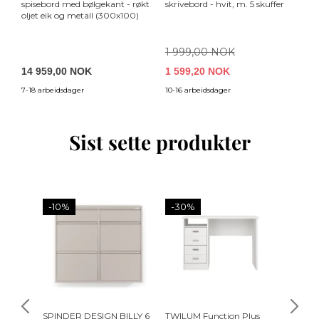
spisebord med bølgekant - røkt
skrivebord - hvit, m. 5 skuffer
PV
oljet eik og metall (300x100)
1 999,00 NOK
4
14 959,00 NOK
1 599,20 NOK
4
7-18 arbeidsdager
10-16 arbeidsdager
4-
Sist sette produkter
-10%
-30%
SPINDER DESIGN BILLY 6
TWILUM Function Plus
BOLD 