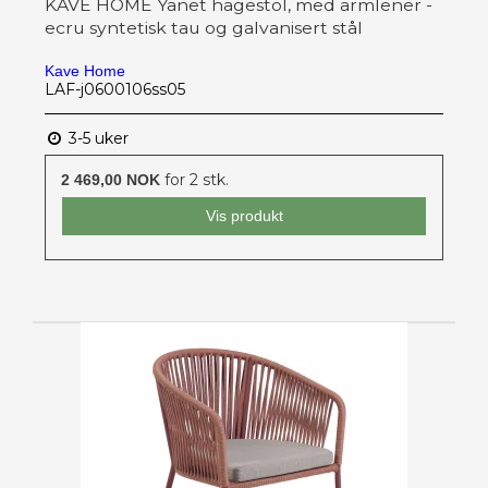
KAVE HOME Yanet hagestol, med armlener -
ecru syntetisk tau og galvanisert stål
Kave Home
LAF-j0600106ss05
3-5 uker
for 2 stk.
2 469,00 NOK
Vis produkt