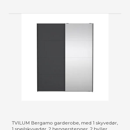
TVILUM Bergamo garderobe, med 1 skyvedør,
1 speilskyvedør, 2 hengerstenger, 2 hyller