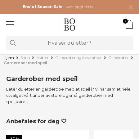
End of Season Sale
| Spar opptil 60%
0
Hjem
Shop
Møbler
Garderober og klesstativer
Garderober
Garderober med speil
Garderober med speil
Leter du etter en garderobe med et speil i? Vi har samlet hele
utvalget vårt under av store og små garderober med
speildører:
Anbefales for deg 🤍
-30%