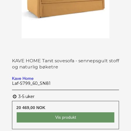
KAVE HOME Tanit sovesofa - sennepsgult stoff
og naturlig bøketre
Kave Home
Laf-S799_60_SN81
3-5 uker
20 469,00 NOK
Vis produkt