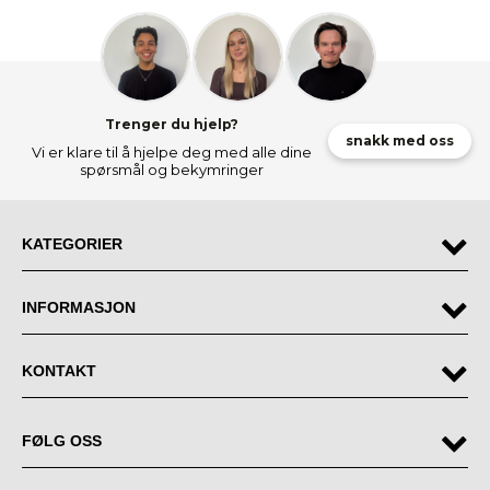
Fullfør innredningen i entreen
Er du i gang med å dekorere hele entreen din? Hos BOBO finner du en
mengde forskjellige
inngangsmøbler
i vakre design. Du finner alt fra
inngangsskap
til
inngangsspeil
i vårt sortiment. Med andre ord; vi har alt du
trenger for å dekorere den flotteste entréen! Våre møbler til entreen er ikke
bare vakre - vi har også praktiske møbler som gjør hverdagen din enklere.
Samtidig er de av høyeste kvalitet, og du får derfor noen entremøbler du
Trenger du hjelp?
ønsker å beholde i mange år.
snakk med oss
Vi er klare til å hjelpe deg med alle dine
Hvis du har funnet den perfekte benken med skohyller, husk at vi alltid tilbyr
spørsmål og bekymringer
prismatch, gratis frakt ved kjøp over 799 kr og 365 dagers returrett.
KATEGORIER
INFORMASJON
KONTAKT
FØLG OSS