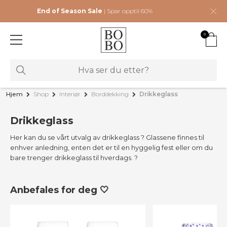
End of Season Sale
| Spar opptil 60%
0
Hjem
Shop
Interiør
Borddekking
Drikkeglass
Drikkeglass
Her kan du se vårt utvalg av drikkeglass ? Glassene finnes til
enhver anledning, enten det er til en hyggelig fest eller om du
bare trenger drikkeglass til hverdags. ?
Anbefales for deg 🤍