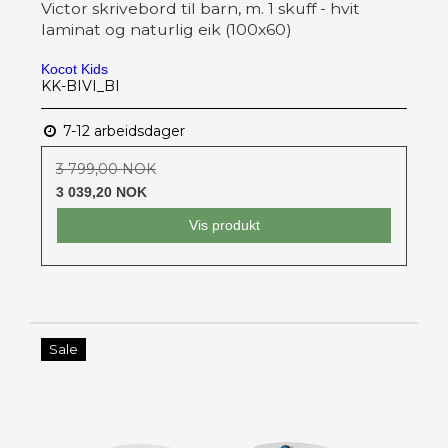
Victor skrivebord til barn, m. 1 skuff - hvit
laminat og naturlig eik (100x60)
Kocot Kids
KK-BIVI_BI
7-12 arbeidsdager
3 799,00 NOK
3 039,20 NOK
Vis produkt
Sale