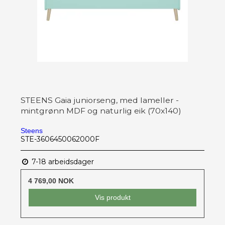
STEENS Gaia juniorseng, med lameller -
mintgrønn MDF og naturlig eik (70x140)
Steens
STE-3606450062000F
7-18 arbeidsdager
4 769,00 NOK
Vis produkt