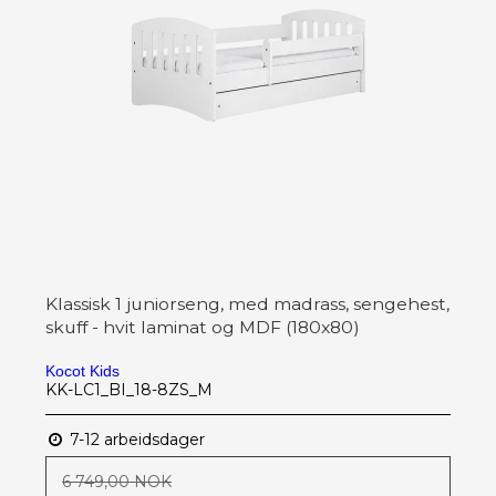
Klassisk 1 juniorseng, med madrass, sengehest,
skuff - hvit laminat og MDF (180x80)
Kocot Kids
KK-LC1_BI_18-8ZS_M
7-12 arbeidsdager
6 749,00 NOK