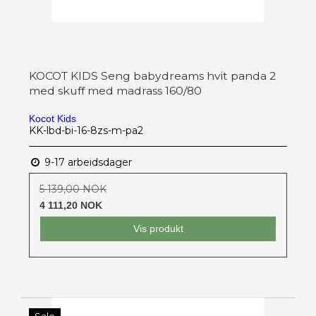
KOCOT KIDS Seng babydreams hvit panda 2
med skuff med madrass 160/80
Kocot Kids
KK-lbd-bi-16-8zs-m-pa2
9-17 arbeidsdager
5 139,00 NOK
4 111,20 NOK
Vis produkt