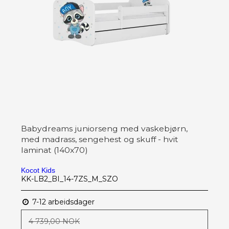
Babydreams juniorseng med vaskebjørn,
med madrass, sengehest og skuff - hvit
laminat (140x70)
Kocot Kids
KK-LB2_BI_14-7ZS_M_SZO
7-12 arbeidsdager
4 739,00 NOK