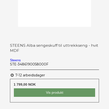
STEENS Alba sengeskuff til uttrekkseng - hvit
MDF
Steens
STE-3486190058000F
7-12 arbeidsdager
1 799,00 NOK
Vis produkt