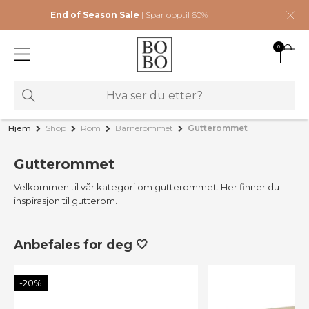
End of Season Sale
| Spar opptil 60%
0
Hjem
Shop
Rom
Barnerommet
Gutterommet
Gutterommet
Velkommen til vår kategori om gutterommet. Her finner du
inspirasjon til gutterom.
Anbefales for deg 🤍
-20%