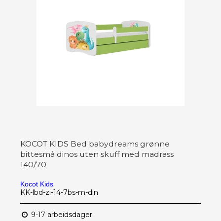
KOCOT KIDS Bed babydreams grønne
bittesmå dinos uten skuff med madrass
140/70
Kocot Kids
KK-lbd-zi-14-7bs-m-din
9-17 arbeidsdager