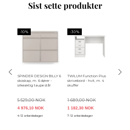
Sist sette produkter
-10%
-30%
SPINDER DESIGN BILLY 6
TWILUM Function Plus
ZUIVER 
skoskap, m. 6 dører -
skrivebord - hvit, m. 4
Green
silkeaktig taupe stål
skuffer
5 529,00 NOK
1 689,00 NOK
4 976,10 NOK
1 182,30 NOK
5 749
4-12 arbeidsdager
7-12 arbeidsdager
4-6 uker