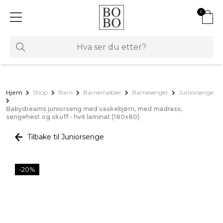
0
Hjem
Shop
Barn
Barnemøbler
Barnesenger
Juniorsenge
Babydreams juniorseng med vaskebjørn, med madrass,
sengehest og skuff - hvit laminat (180x80)
Tilbake til Juniorsenge
-20%