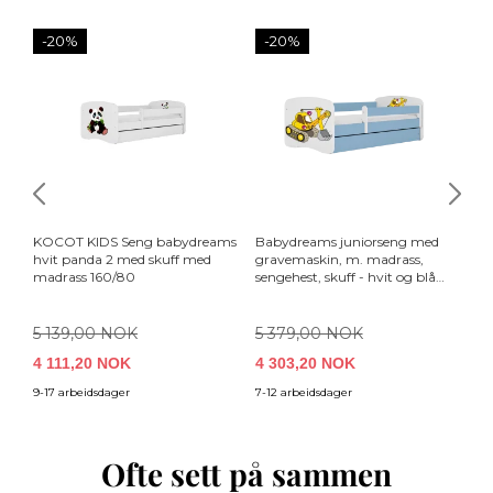
-20%
-20%
KOCOT KIDS Seng babydreams
Babydreams juniorseng med
Ba
hvit panda 2 med skuff med
gravemaskin, m. madrass,
Fr
madrass 160/80
sengehest, skuff - hvit og blå
og
laminat (180x80)
(1
5 139,00 NOK
5 379,00 NOK
5
4 111,20 NOK
4 303,20 NOK
4
9-17 arbeidsdager
7-12 arbeidsdager
7-
Ofte sett på sammen