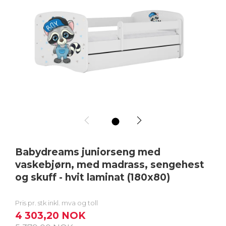
1
Babydreams juniorseng med
vaskebjørn, med madrass, sengehest
og skuff - hvit laminat (180x80)
Pris pr. stk inkl. mva og toll
4 303,20 NOK