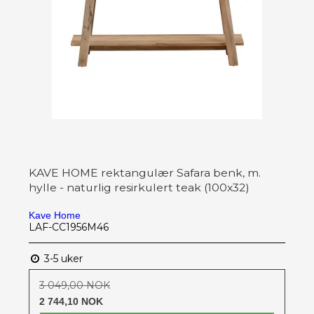
KAVE HOME rektangulær Safara benk, m.
hylle - naturlig resirkulert teak (100x32)
Kave Home
LAF-CC1956M46
3-5 uker
3 049,00 NOK
2 744,10 NOK