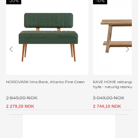
-20%
-10%
NORDVÄRK Vina Bank, Atlantic Pine Green
KAVE HOME rektangulær
hylle - naturlig resirkuler
2 849,00 NOK
3 049,00 NOK
2 279,20 NOK
2 744,10 NOK