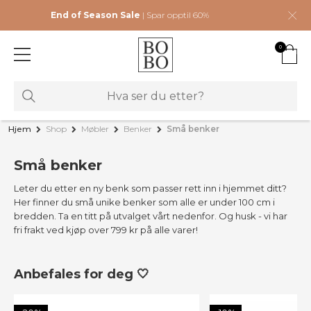
End of Season Sale
| Spar opptil 60%
0
Hjem
Shop
Møbler
Benker
Små benker
Små benker
Leter du etter en ny benk som passer rett inn i hjemmet ditt?
Her finner du små unike benker som alle er under 100 cm i
bredden. Ta en titt på utvalget vårt nedenfor. Og husk - vi har
fri frakt ved kjøp over 799 kr på alle varer!
Anbefales for deg 🤍