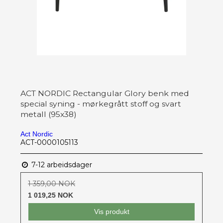
ACT NORDIC Rectangular Glory benk med
special syning - mørkegrått stoff og svart
metall (95x38)
Act Nordic
ACT-0000105113
7-12 arbeidsdager
1 359,00 NOK
1 019,25 NOK
Vis produkt