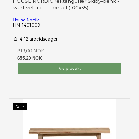
HOUSE NORDIC rektangulær Skiby-benk -
svart velour og metall (100x35)
House Nordic
HN-1401009
4-12 arbeidsdager
819,00 NOK
655,20 NOK
Vis produkt
Sale