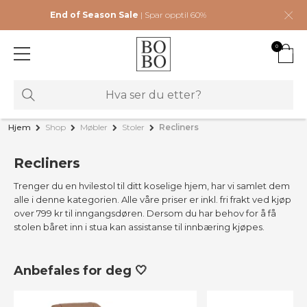
End of Season Sale
| Spar opptil 60%
0
Hjem
Shop
Møbler
Stoler
Recliners
Recliners
Trenger du en hvilestol til ditt koselige hjem, har vi samlet dem
alle i denne kategorien. Alle våre priser er inkl. fri frakt ved kjøp
over 799 kr til inngangsdøren. Dersom du har behov for å få
stolen båret inn i stua kan assistanse til innbæring kjøpes.
Anbefales for deg 🤍