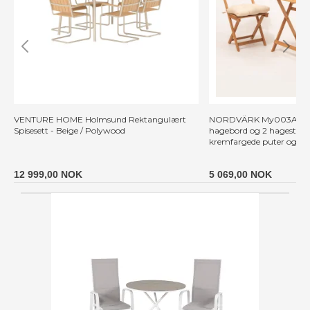
VENTURE HOME Holmsund Rektangulært
NORDVÄRK My003A hage
Spisesett - Beige / Polywood
hagebord og 2 hagestole
kremfargede puter og nat
12 999,00 NOK
5 069,00 NOK