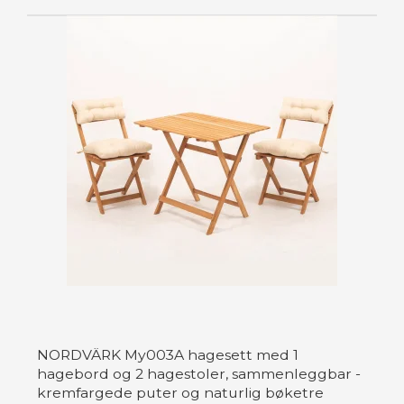
NORDVÄRK My003A hagesett med 1
hagebord og 2 hagestoler, sammenleggbar -
kremfargede puter og naturlig bøketre