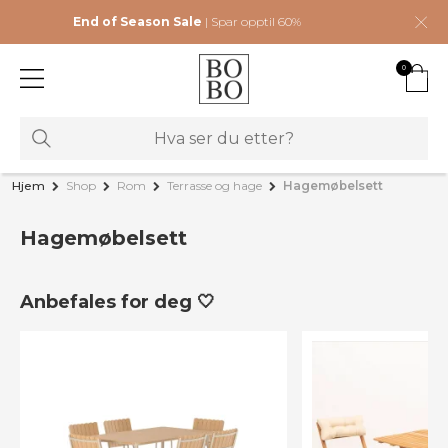
End of Season Sale
| Spar opptil 60%
0
Hjem
Shop
Rom
Terrasse og hage
Hagemøbelsett
Hagemøbelsett
Anbefales for deg 🤍