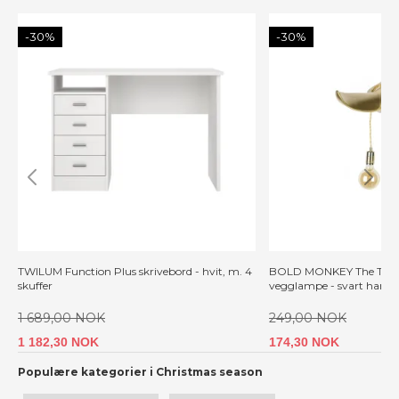
-30%
-30%
TWILUM Function Plus skrivebord - hvit, m. 4
BOLD MONKEY The Tail W
skuffer
vegglampe - svart harpik
1 689,00 NOK
249,00 NOK
1 182,30 NOK
174,30 NOK
Populære kategorier i Christmas season