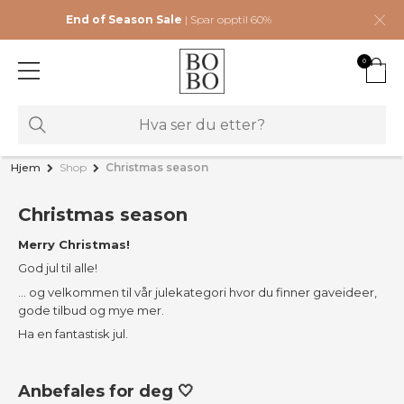
End of Season Sale
| Spar opptil 60%
0
Hjem
Shop
Christmas season
Christmas season
Merry Christmas!
God jul til alle!
... og velkommen til vår julekategori hvor du finner gaveideer,
gode tilbud og mye mer.
Ha en fantastisk jul.
Anbefales for deg 🤍