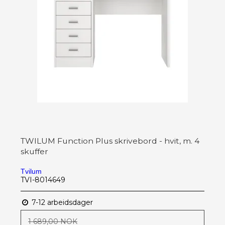
TWILUM Function Plus skrivebord - hvit, m. 4
skuffer
Tvilum
TVI-8014649
7-12 arbeidsdager
1 689,00 NOK