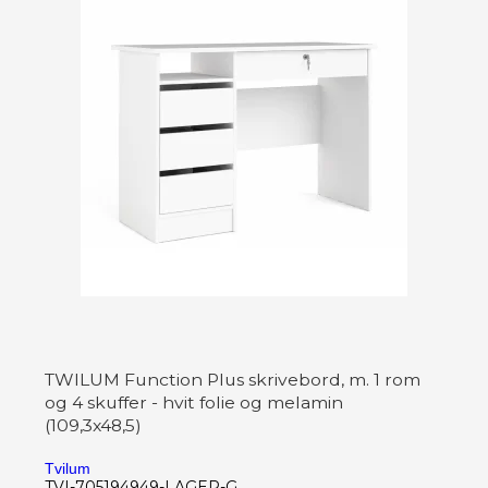
TWILUM Function Plus skrivebord, m. 1 rom
og 4 skuffer - hvit folie og melamin
(109,3x48,5)
Tvilum
TVI-705194949-LAGER-G