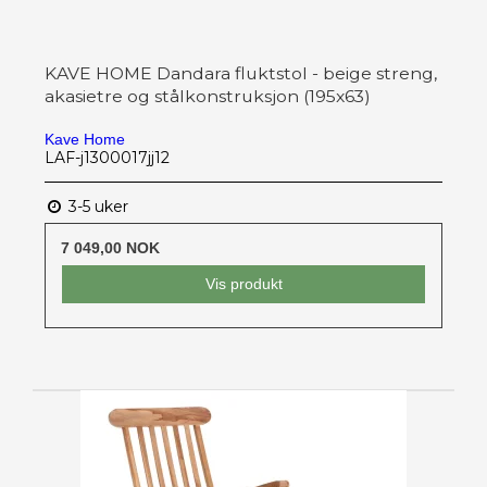
KAVE HOME Dandara fluktstol - beige streng,
akasietre og stålkonstruksjon (195x63)
Kave Home
LAF-j1300017jj12
3-5 uker
7 049,00 NOK
Vis produkt