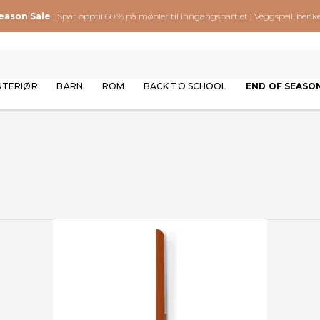
Season Sale
| Spar opptil 60 % på møbler til inngangspartiet | Veggspeil, ben
NTERIØR
BARN
ROM
BACK TO SCHOOL
END OF SEASO