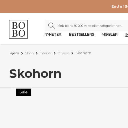
End of 
NYHETER
BESTSELLERS
MØBLER
I
Hjem
Shop
Interiør
Diverse
Skohorn
Skohorn
Sale