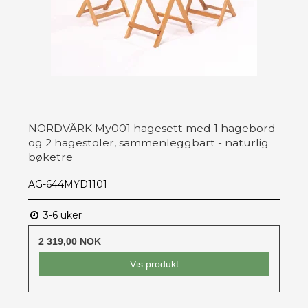
NORDVÄRK My001 hagesett med 1 hagebord
og 2 hagestoler, sammenleggbart - naturlig
bøketre
AG-644MYD1101
3-6 uker
2 319,00 NOK
Vis produkt