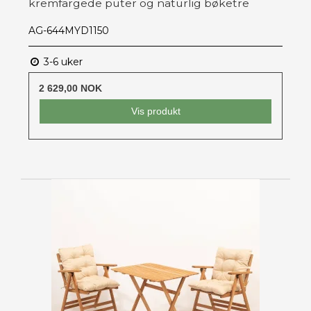
kremfargede puter og naturlig bøketre
AG-644MYD1150
3-6 uker
2 629,00 NOK
Vis produkt