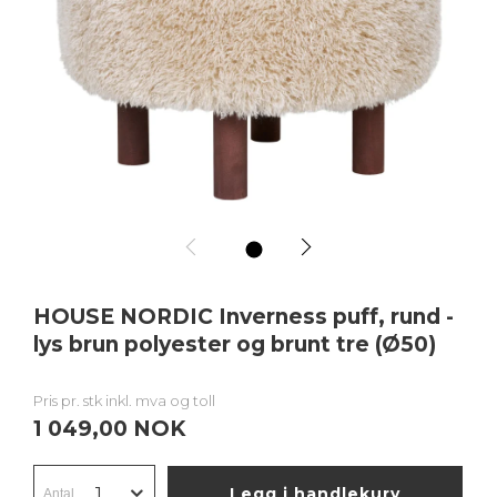
1
HOUSE NORDIC Inverness puff, rund -
lys brun polyester og brunt tre (Ø50)
Pris pr. stk inkl. mva og toll
1 049,00 NOK
Legg i handlekurv