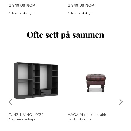
1 349,00 NOK
1 349,00 NOK
7
4-12 arbeidsdager
4-12 arbeidsdager
4-
Ofte sett på sammen
FUNZI LIVING - 4939
HAGA Aberdeen krakk -
FU
Garderobeskap
oxblood skinn
Ga