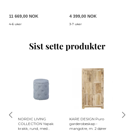
11 669,00 NOK
4 399,00 NOK
2
4-6 uker
3-7 uker
4-
Sist sette produkter
NORDIC LIVING
KARE DESIGN Puro
WOOOD 
COLLECTION Yapak
garderobeskap -
- natur
krakk, rund, med
mangotre, m. 2 dører
(Ø28)
avtakbart lokk,