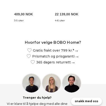
oppbevaringsplass og 22
knapper - grå polyester
(Ø34)
409,00 NOK
22 139,00 NOK
1 519
3-5 uker
4-6 uker
8-14 arb
Hvorfor velge BOBO Home?
Gratis frakt over 799 kr.*
Prismatch og prisgaranti
365 dagers returrett
Trenger du hjelp?
snakk med oss
Vi er klare til å hjelpe deg med alle dine