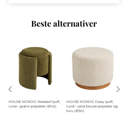
Beste alternativer
HOUSE NORDIC Walsdorf puff,
HOUSE NORDIC Daisy-puff,
HO
rund - grønn polyester (Ø42)
rund - sand bouclé polyester og
me
furu (Ø50)
bo
tr