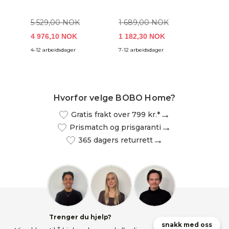
5 529,00 NOK
1 689,00 NOK
4 976,10 NOK
1 182,30 NOK
5 749
4-12 arbeidsdager
7-12 arbeidsdager
4-6 uker
Hvorfor velge BOBO Home?
Gratis frakt over 799 kr.*
Prismatch og prisgaranti
365 dagers returrett
Trenger du hjelp?
snakk med oss