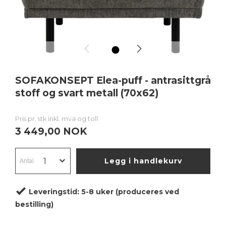
1
SOFAKONSEPT Elea-puff - antrasittgrå
stoff og svart metall (70x62)
Pris pr. stk inkl. mva og toll
3 449,00 NOK
Legg i handlekurv
Leveringstid:
5-8 uker (produceres ved
bestilling)