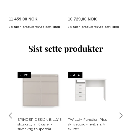
po
11 459,00 NOK
10 729,00 NOK
1
5-8 uker (produceres ved bestilling)
5-8 uker (produceres ved bestilling)
7-
Sist sette produkter
-10%
-30%
SPINDER DESIGN BILLY 6
TWILUM Function Plus
ZUIVER 
skoskap, m. 6 dører -
skrivebord - hvit, m. 4
Green
silkeaktig taupe stål
skuffer