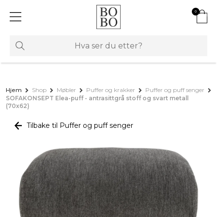
0
Hjem
Shop
Møbler
Puffer og krakker
Puffer og puff senger
SOFAKONSEPT Elea-puff - antrasittgrå stoff og svart metall
(70x62)
Tilbake til Puffer og puff senger