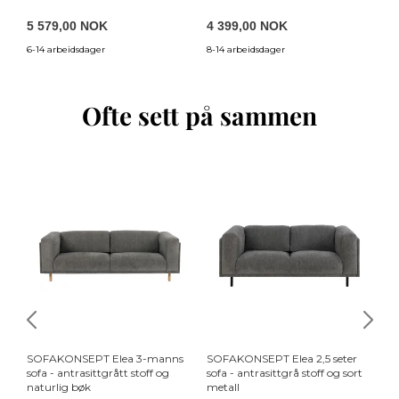
5 579,00 NOK
4 399,00 NOK
4
6-14 arbeidsdager
8-14 arbeidsdager
8-
Ofte sett på sammen
SOFAKONSEPT Elea 3-manns
SOFAKONSEPT Elea 2,5 seter
HO
sofa - antrasittgrått stoff og
sofa - antrasittgrå stoff og sort
so
naturlig bøk
metall
op