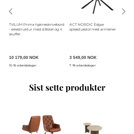
TVILUM Prima hjørneskrivebord
ACT NORDIC Edgar
KA
- eikestruktur med stålstel og 4
spisestuestol med armlener
gu
skuffer
10 179,00 NOK
3 549,00 NOK
3
10-16 arbeidsdager
7-18 arbeidsdager
3-5
Sist sette produkter