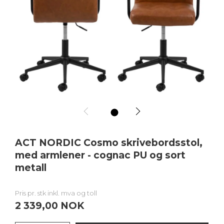
1
ACT NORDIC Cosmo skrivebordsstol,
med armlener - cognac PU og sort
metall
Pris pr. stk inkl. mva og toll
2 339,00 NOK