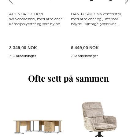
ACT NORDIC Brad
DAN-FORM Gaia kontorstol,
DA
skrivebordsstol, med armlener -
med armlener og justerbar
vi
kamelpolyester og sort nylon
høyde - vintage lysebrunt
og
kunstskinn og svart stål
3 349,00 NOK
6 449,00 NOK
4
7-12 arbeidsdager
7-12 arbeidsdager
7-
Ofte sett på sammen