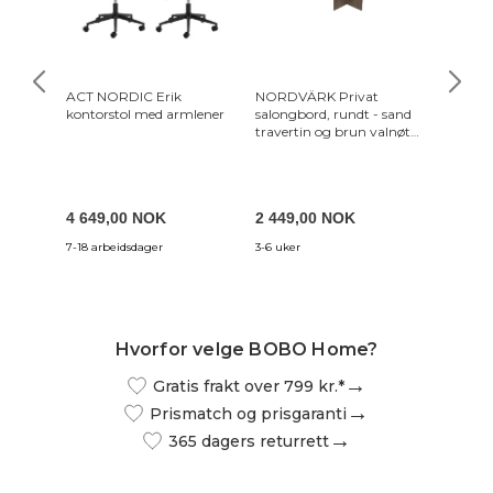
ACT NORDIC Erik
NORDVÄRK Privat
HAGA A
kontorstol med armlener
salongbord, rundt - sand
chesterf
travertin og brun valnøtt
skinn
melamin (sett med 2)
4 649,00 NOK
2 449,00 NOK
16 49
7-18 arbeidsdager
3-6 uker
3-7 uker
Hvorfor velge BOBO Home?
Gratis frakt over 799 kr.*
Prismatch og prisgaranti
365 dagers returrett