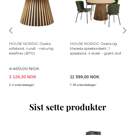
HOUSE NORDIC Osaka
HOUSE NORDIC Osaka og
H
sofabord, rundt - naturlig
Maceda spisebordsett, 1
hj
eikefiner (Ø70)
spisebord, 4 stoler - grønt stoff
ei
og naturlig eikefiner
4 469,00 NOK
3 128,30 NOK
11 599,00 NOK
2
2-4 arbeidsdager
7-18 arbeidsdager
4-
Sist sette produkter