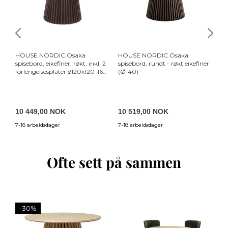
HOUSE NORDIC Osaka
HOUSE NORDIC Osaka
H
spisebord, eikefiner, røkt, inkl. 2
spisebord, rundt - røkt eikefiner
sp
forlengelsesplater ø120x120-160-
(Ø140)
rø
200x75 cm
20
10 449,00 NOK
10 519,00 NOK
1
7-18 arbeidsdager
7-18 arbeidsdager
7-
Ofte sett på sammen
-30%