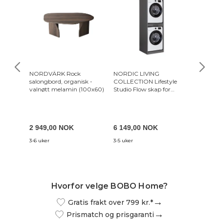
NORDVÄRK Rock
NORDIC LIVING
Svendbo
salongbord, organisk -
COLLECTION Lifestyle
rundt, 
valnøtt melamin (100x60)
Studio Flow skap for
sort eik
vaskemaskin og
tørketrommel, med
uttrekkbar hylle -
antrasittgrå melamin
2 949,00 NOK
6 149,00 NOK
15 09
3-6 uker
3-5 uker
7-18 arb
Hvorfor velge BOBO Home?
Gratis frakt over 799 kr.*
Prismatch og prisgaranti