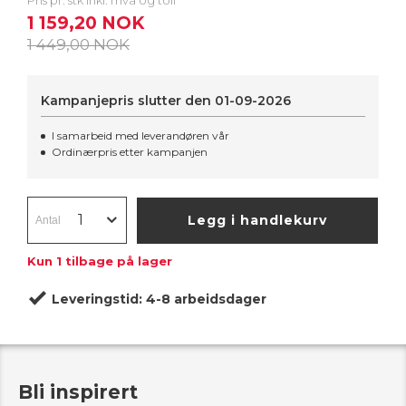
Pris pr. stk inkl. mva og toll
1 159,20 NOK
1 449,00 NOK
Kampanjepris slutter den
01-09-2026
I samarbeid med leverandøren vår
Ordinærpris etter kampanjen
Legg i handlekurv
Kun
1
tilbage på lager
Leveringstid:
4-8 arbeidsdager
Bli inspirert