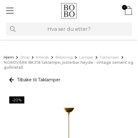
0
Hjem
Shop
Interiør
Belysning
Lamper
Taklamper
NORDVÄRK BK218 taklampe, justerbar høyde - vintage sement og
gullmetall
Tilbake til Taklamper
-20%