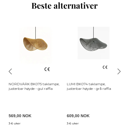
Beste alternativer
NORDVÄRK BK075 taklampe,
LUMI BK074 taklampe,
LU
justerbar høyde - gul raffia
justerbar høyde - grå raffia
ju
569,00 NOK
609,00 NOK
7
3-6 uker
3-6 uker
3-