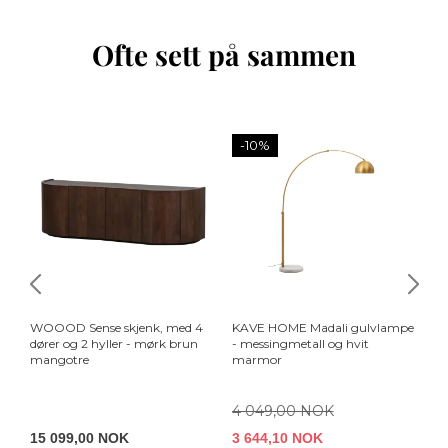
Ofte sett på sammen
-10%
WOOOD Sense skjenk, med 4
KAVE HOME Madali gulvlampe
KA
dører og 2 hyller - mørk brun
- messingmetall og hvit
ta
mangotre
marmor
na
4 049,00 NOK
15 099,00 NOK
3 644,10 NOK
1