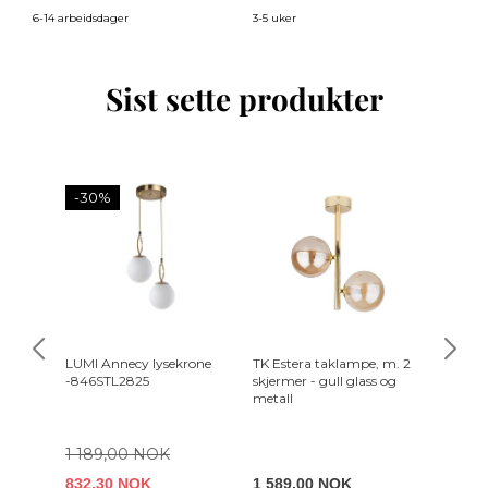
6-14 arbeidsdager
3-5 uker
3-5
Sist sette produkter
-30%
LUMI Annecy lysekrone
TK Estera taklampe, m. 2
NORDV
-846STL2825
skjermer - gull glass og
taklamp
metall
og meta
1 189,00 NOK
832,30 NOK
1 589,00 NOK
1 249