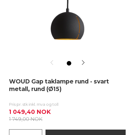
1
WOUD Gap taklampe rund - svart
metall, rund (Ø15)
Pris pr. stk inkl. mva og toll
1 049,40 NOK
1 749,00 NOK