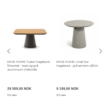
KAVE HOME Tudon hagebord,
KAVE HOME rundt Itai
KA
firkantet - teak og grå
hagebord - grå sement (Ø90)
re
aluminium (148x148)
(3
29 509,00 NOK
9 199,00 NOK
6
3-5 uker
3-5 uker
3-5