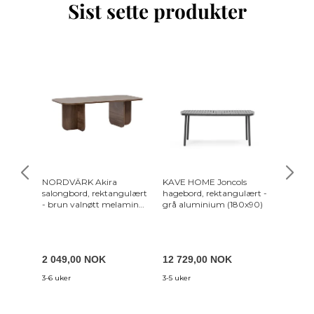
Sist sette produkter
NORDVÄRK Akira
KAVE HOME Joncols
KAVE H
salongbord, rektangulært
hagebord, rektangulært -
rektang
- brun valnøtt melamin
grå aluminium (180x90)
(200x3
(120x60)
2 049,00 NOK
12 729,00 NOK
6 949
3-6 uker
3-5 uker
3-5 uker