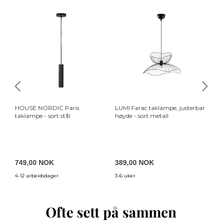
HOUSE NORDIC Paris
LUMI Farac taklampe, justerbar
KA
taklampe - sort stål
høyde - sort metall
ru
749,00 NOK
389,00 NOK
1
4-12 arbeidsdager
3-6 uker
3-5
Ofte sett på sammen