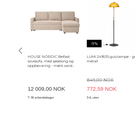
-9%
HOUSE NORDIC Belfast
LUMI 241835 gulvlampe - g
sovesofa, med sjeselong og
metall
oppbevaring - mørk sand
polyester og naturlige ben
849,00 NOK
12 009,00 NOK
772,59 NOK
7-18 arbeidsdager
3-6 uker