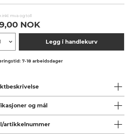
tk inkl. mva og toll
49,00 NOK
Legg i handlekurv
ringstid:
7-18 arbeidsdager
ktbeskrivelse
fikasjoner og mål
l/artikkelnummer