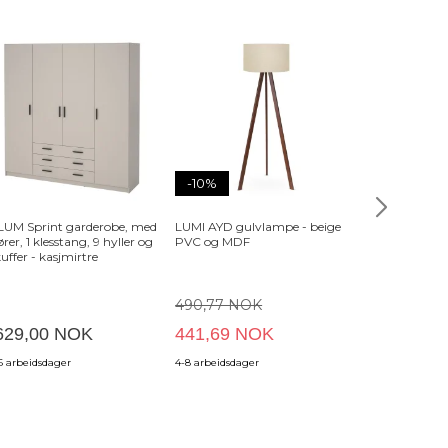
-10%
LUM Sprint garderobe, med
LUMI AYD gulvlampe - beige
BLOOMINGVI
ører, 1 klesstang, 9 hyller og
PVC og MDF
brunt, stein
kuffer - kasjmirtre
sett med 4)
490,77 NOK
629,00 NOK
441,69 NOK
669,00 
6 arbeidsdager
4-8 arbeidsdager
5-8 arbeidsdag