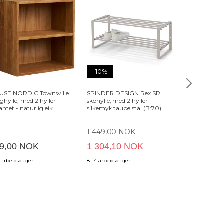
-10%
USE NORDIC Townsville
SPINDER DESIGN Rex SR
HOUSE NORDI
ghylle, med 2 hyller,
skohylle, med 2 hyller -
vegghylle, fir
kantet - naturlig eik
silkemyk taupe stål (B:70)
eik
1 449,00 NOK
9,00 NOK
1 304,10 NOK
749,00 
2 arbeidsdager
8-14 arbeidsdager
4-12 arbeidsda