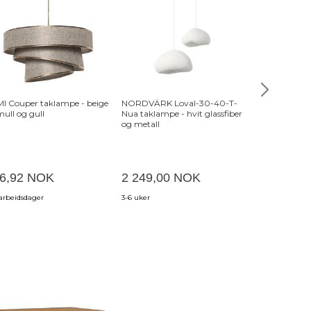
I Couper taklampe - beige
NORDVÄRK Loval-30-40-T-
LUMI Thalara
ull og gull
Nua taklampe - hvit glassfiber
-536NTD1129
og metall
6,92 NOK
2 249,00 NOK
5 669,00
 arbeidsdager
3-6 uker
4-6 uker