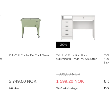
-20%
ZUIVER Cooler Be Cool Green
TVILUM Function Plus
TVI
er
skrivebord - hvit, m. 5 skuffer
4 d
3 s
1 999,00 NOK
5 749,00 NOK
1 599,20 NOK
6 
4-6 uker
10-16 arbeidsdager
10-1