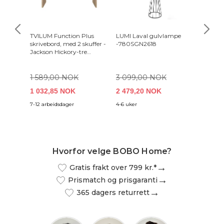
TVILUM Function Plus
LUMI Laval gulvlampe
LUMI L
skrivebord, med 2 skuffer -
-780SGN2618
-521SH
Jackson Hickory-tre
(100,1x39,9)
1 589,00 NOK
3 099,00 NOK
3 939
1 032,85 NOK
2 479,20 NOK
3 151
7-12 arbeidsdager
4-6 uker
4-6 uker
Hvorfor velge BOBO Home?
Gratis frakt over 799 kr.*
Prismatch og prisgaranti
365 dagers returrett