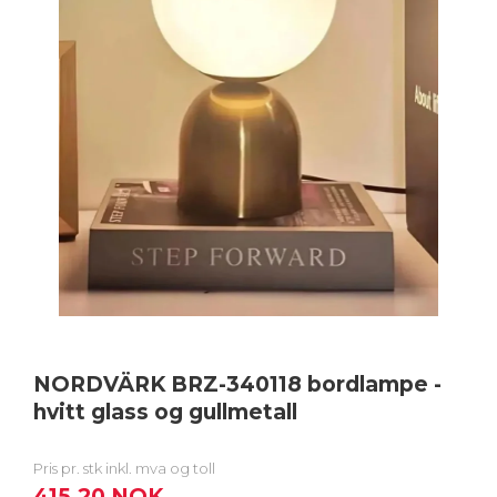
NORDVÄRK BRZ-340118 bordlampe -
hvitt glass og gullmetall
Pris pr. stk inkl. mva og toll
415,20 NOK