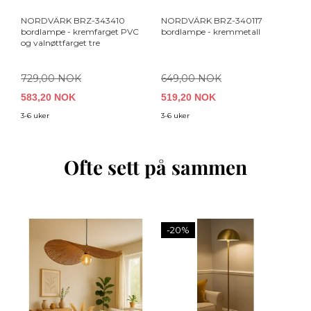
NORDVÄRK BRZ-343410
NORDVÄRK BRZ-340117
N
bordlampe - kremfarget PVC
bordlampe - kremmetall
bo
og valnøttfarget tre
kr
729,00 NOK
649,00 NOK
5
583,20 NOK
519,20 NOK
5
3-6 uker
3-6 uker
3-
Ofte sett på sammen
-20%