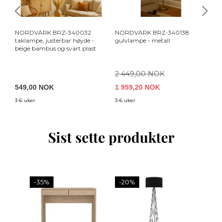
NORDVÄRK BRZ-340032
NORDVÄRK BRZ-340138
N
taklampe, justerbar høyde -
gulvlampe - metall
ta
beige bambus og svart plast
2 449,00 NOK
549,00 NOK
1 959,20 NOK
5
3-6 uker
3-6 uker
3-
Sist sette produkter
-35%
-20%
-20%