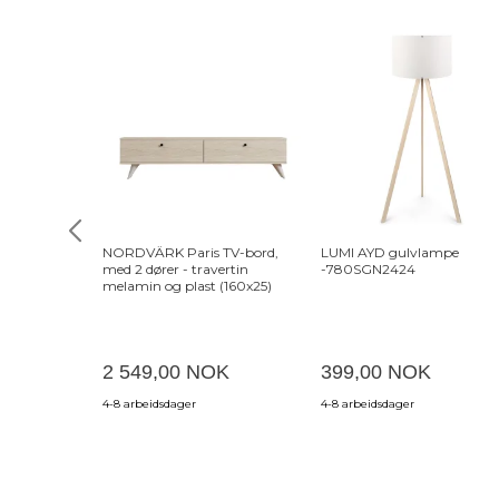
NORDVÄRK Paris TV-bord,
LUMI AYD gulvlampe
med 2 dører - travertin
-780SGN2424
melamin og plast (160x25)
2 549,00 NOK
399,00 NOK
4-8 arbeidsdager
4-8 arbeidsdager