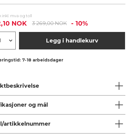
tk inkl. mva og toll
2,10 NOK
- 10%
3 269,00 NOK
Legg i handlekurv
ringstid:
7-18 arbeidsdager
ktbeskrivelse
fikasjoner og mål
l/artikkelnummer