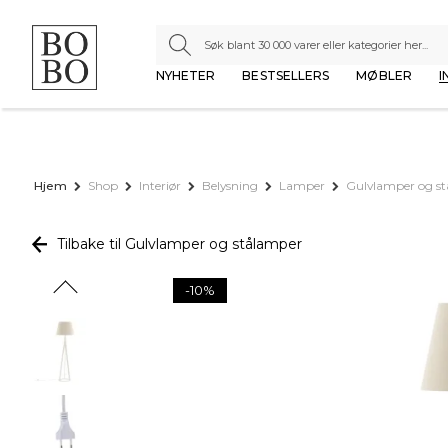
NYHETER
BESTSELLERS
MØBLER
I
Hjem
Shop
Interiør
Belysning
Lamper
Gulvlamper og s
Tilbake til Gulvlamper og stålamper
-10%