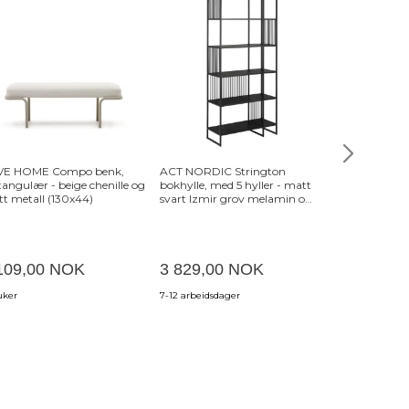
VE HOME Compo benk,
ACT NORDIC Strington
NORDVÄRK H
tangulær - beige chenille og
bokhylle, med 5 hyller - matt
med 2 dører -
tt metall (130x44)
svart Izmir grov melamin og
(160x31,4)
matt svart stål
109,00 NOK
3 829,00 NOK
3 049,00
uker
7-12 arbeidsdager
4-6 uker