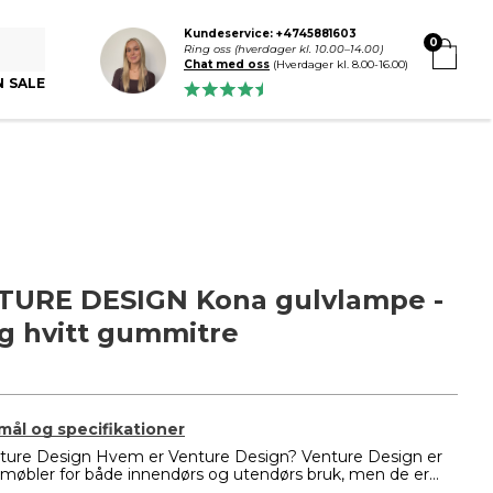
Kundeservice: +4745881603
0
Ring oss (hverdager kl. 10.00–14.00)
Chat med oss
(Hverdager kl. 8.00-16.00)
N SALE
TURE DESIGN Kona gulvlampe -
og hvitt gummitre
 mål og specifikationer
ure Design Hvem er Venture Design? Venture Design er
smøbler for både innendørs og utendørs bruk, men de er...