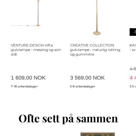
-
VENTURE DESIGN Vifta
CREATIVE COLLECTION
KA
gulvlampe - messing og sort
gulvlampe - naturlig rotting
- s
stål
og gummitre
4 
1 609,00 NOK
3 569,00 NOK
4 
7-18 arbeidsdager
5-8 arbeidsdager
3-5 
Ofte sett på sammen