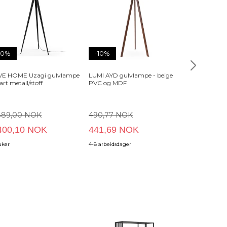
10%
-10%
-25%
VE HOME Uzagi gulvlampe
LUMI AYD gulvlampe - beige
BOLD MONKE
vart metall/stoff
PVC og MDF
Crowned Pan
gullbelegg og
889,00 NOK
490,77 NOK
1 939,00 
400,10 NOK
441,69 NOK
1 454,25
uker
4-8 arbeidsdager
8-14 arbeidsda