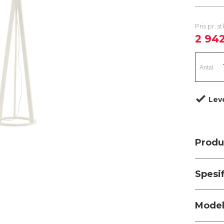
Pris pr. s
2 94
Leve
Produ
Spesi
Model