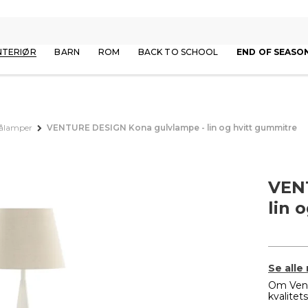
NTERIØR
BARN
ROM
BACK TO SCHOOL
END OF SEASO
tålamper
VENTURE DESIGN Kona gulvlampe - lin og hvitt gummitre
VEN
lin 
Se alle
Om Vent
kvalitet