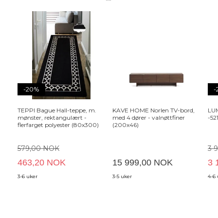
-20%
-
TEPPI Bague Hall-teppe, m.
KAVE HOME Norlen TV-bord,
LUM
mønster, rektangulært -
med 4 dører - valnøttfiner
-52
flerfarget polyester (80x300)
(200x46)
579,00 NOK
3 
463,20 NOK
15 999,00 NOK
3 
3-6 uker
3-5 uker
4-6