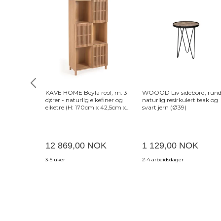
KAVE HOME Beyla reol, m. 3
WOOOD Liv sidebord, rund
dører - naturlig eikefiner og
naturlig resirkulert teak og
eiketre (H: 170cm x 42,5cm x
svart jern (Ø39)
84,5cm)
12 869,00 NOK
1 129,00 NOK
3-5 uker
2-4 arbeidsdager