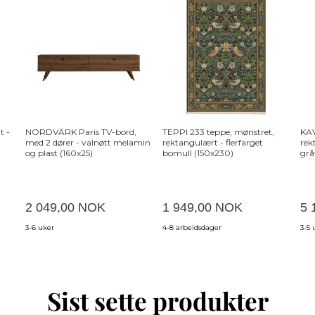
t -
NORDVÄRK Paris TV-bord,
TEPPI 233 teppe, mønstret,
KA
med 2 dører - valnøtt melamin
rektangulært - flerfarget
rek
og plast (160x25)
bomull (150x230)
grå
2 049,00 NOK
1 949,00 NOK
5 
3-6 uker
4-8 arbeidsdager
3-5 
Sist sette produkter