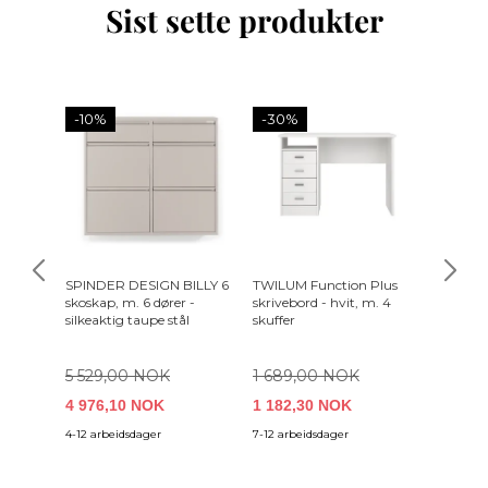
Sist sette produkter
-10%
-30%
SPINDER DESIGN BILLY 6
TWILUM Function Plus
BOLD 
skoskap, m. 6 dører -
skrivebord - hvit, m. 4
hell sal
silkeaktig taupe stål
skuffer
svart gl
panterf
(90x40
5 529,00 NOK
1 689,00 NOK
4 976,10 NOK
1 182,30 NOK
6 949
4-12 arbeidsdager
7-12 arbeidsdager
8-14 arb