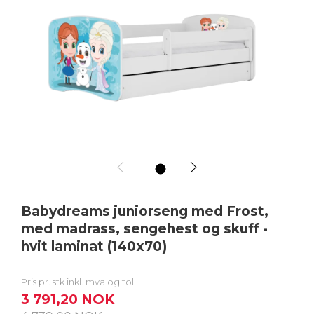
1
Babydreams juniorseng med Frost,
med madrass, sengehest og skuff -
hvit laminat (140x70)
Pris pr. stk inkl. mva og toll
3 791,20 NOK