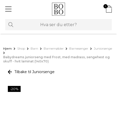
0
Hjem
Shop
Barn
Barnemøbler
Barnesenger
Juniorsenge
Babydreams juniorseng med Frost, med madrass, sengehest og
skuff - hvit laminat (140x70)
Tilbake til Juniorsenge
-20%