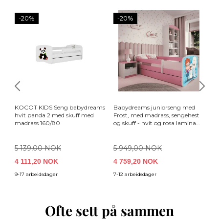
-20%
-20%
KOCOT KIDS Seng babydreams
Babydreams juniorseng med
Ba
hvit panda 2 med skuff med
Frost, med madrass, sengehest
gr
madrass 160/80
og skuff - hvit og rosa laminat
se
(160x80)
la
5 139,00 NOK
5 949,00 NOK
5
4 111,20 NOK
4 759,20 NOK
4
9-17 arbeidsdager
7-12 arbeidsdager
7-
Ofte sett på sammen