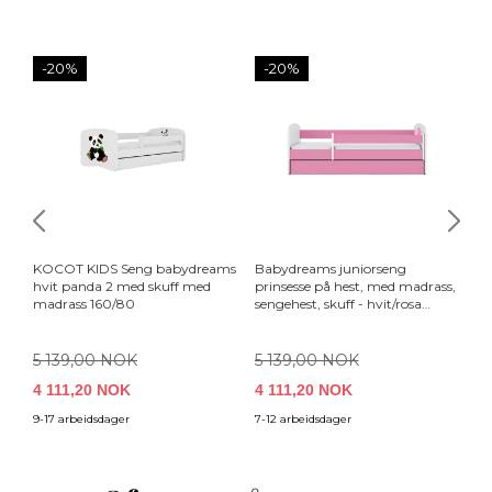
-20%
-20%
KOCOT KIDS Seng babydreams
Babydreams juniorseng
Ba
hvit panda 2 med skuff med
prinsesse på hest, med madrass,
Fr
madrass 160/80
sengehest, skuff - hvit/rosa
og
laminat (160x80)
(1
5 139,00 NOK
5 139,00 NOK
5
4 111,20 NOK
4 111,20 NOK
4
9-17 arbeidsdager
7-12 arbeidsdager
7-