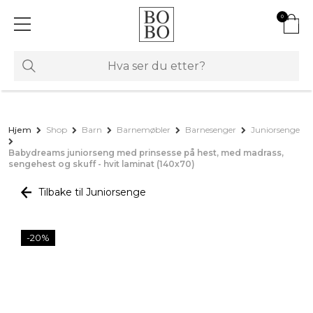
0
Hjem
Shop
Barn
Barnemøbler
Barnesenger
Juniorsenge
Babydreams juniorseng med prinsesse på hest, med madrass,
sengehest og skuff - hvit laminat (140x70)
Tilbake til Juniorsenge
-20%