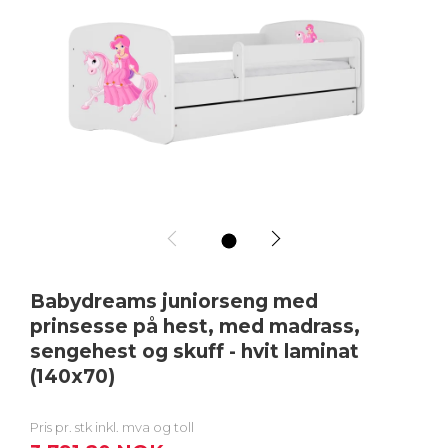
1
Babydreams juniorseng med
prinsesse på hest, med madrass,
sengehest og skuff - hvit laminat
(140x70)
Pris pr. stk inkl. mva og toll