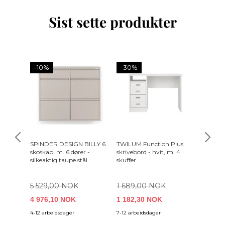
Sist sette produkter
-10%
-30%
SPINDER DESIGN BILLY 6
TWILUM Function Plus
ZUIVER 
skoskap, m. 6 dører -
skrivebord - hvit, m. 4
Green
silkeaktig taupe stål
skuffer
5 529,00 NOK
1 689,00 NOK
4 976,10 NOK
1 182,30 NOK
5 749
4-12 arbeidsdager
7-12 arbeidsdager
4-6 uker