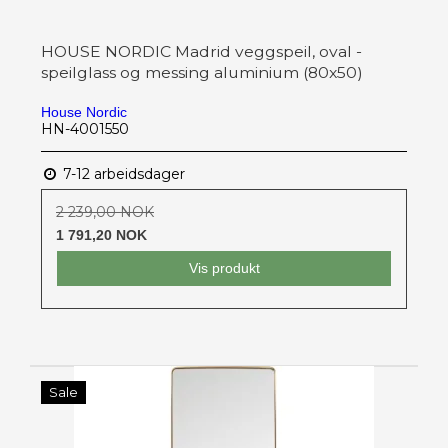
HOUSE NORDIC Madrid veggspeil, oval -
speilglass og messing aluminium (80x50)
House Nordic
HN-4001550
7-12 arbeidsdager
2 239,00 NOK
1 791,20 NOK
Vis produkt
Sale