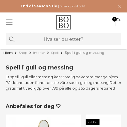
End of Season Sale
| Spar opptil 60%
0
Hjem
Shop
Interiør
Speil
Speil i gull og messing
Speil i gull og messing
Et speil i gull eller messing kan virkelig dekorere mange hjem.
På denne siden finner du alle våre speil i gull og messing Det er
gratis frakt ved kjøp over 799 på alle og 365 dagers returrett.
Anbefales for deg 🤍
-20%