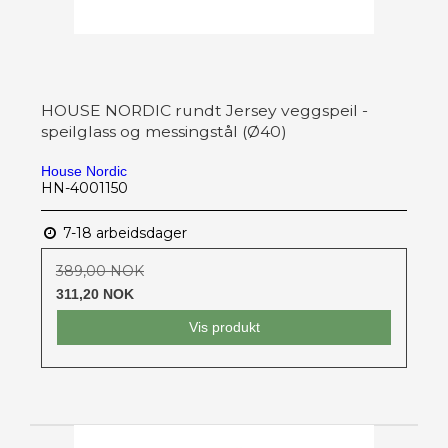
HOUSE NORDIC rundt Jersey veggspeil -
speilglass og messingstål (Ø40)
House Nordic
HN-4001150
7-18 arbeidsdager
389,00 NOK
311,20 NOK
Vis produkt