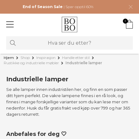
End of Season Sale
| Spar opptil 60%
0
Hjem
Shop
Inspirasjon
Handle etter stil
Rustikke og industrielle møbler
Industrielle lamper
Industrielle lamper
Se alle lamper innen industristilen her, og finn en som passer
ditt hjem perfekt. De vakre lampene finnes i en rå look, og
finnes i mange forskjellige varianter som du kan lese mer om
nedenfor. Husk du får gratis frakt ved kjøp over 799 og har 365
dagers returrett.
Anbefales for deg 🤍