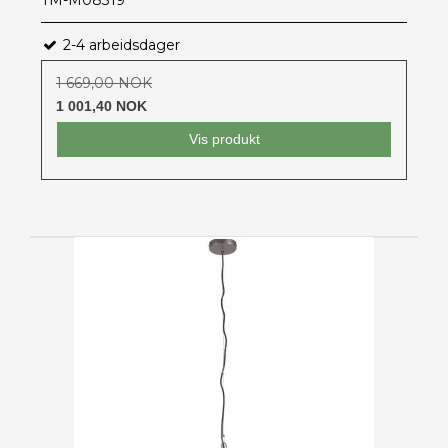
TM-M08319
2-4 arbeidsdager
1 669,00 NOK
1 001,40 NOK
Vis produkt