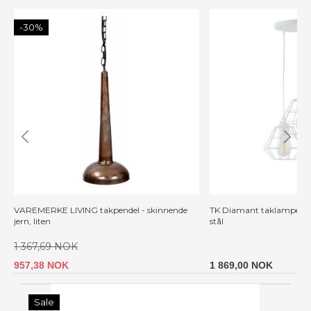
-30%
VAREMERKE LIVING takpendel - skinnende
TK Diamant taklampe, m. 
jern, liten
stål
1 367,69 NOK
957,38 NOK
1 869,00 NOK
Sale