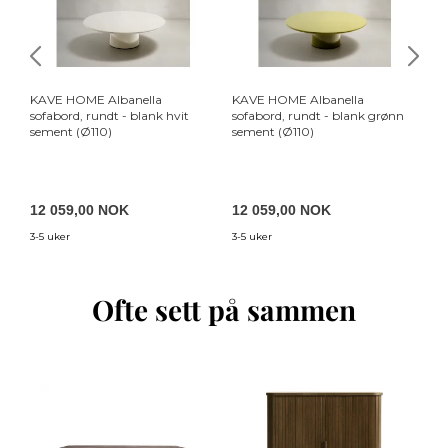
KAVE HOME Albanella
KAVE HOME Albanella
KA
sofabord, rundt - blank hvit
sofabord, rundt - blank grønn
so
sement (Ø110)
sement (Ø110)
se
12 059,00 NOK
12 059,00 NOK
6
3-5 uker
3-5 uker
3-5
Ofte sett på sammen