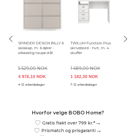
SPINDER DESIGN BILLY 6
TWILUM Function Plus
ZUIVER 
skoskap, m. 6 dører -
skrivebord - hvit, m. 4
Green
silkeaktig taupe stål
skuffer
5 529,00 NOK
1 689,00 NOK
4 976,10 NOK
1 182,30 NOK
5 749
4-12 arbeidsdager
7-12 arbeidsdager
4-6 uker
Hvorfor velge BOBO Home?
Gratis frakt over 799 kr.*
Prismatch og prisgaranti