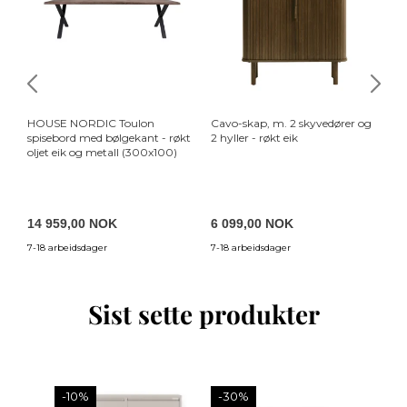
HOUSE NORDIC Toulon
Cavo-skap, m. 2 skyvedører og
HO
spisebord med bølgekant - røkt
2 hyller - røkt eik
so
oljet eik og metall (300x100)
op
po
14 959,00 NOK
6 099,00 NOK
1
7-18 arbeidsdager
7-18 arbeidsdager
7-
Sist sette produkter
-10%
-30%