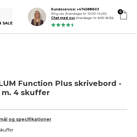
Kundeservice: +4745881603
0
Ring oss (hverdager kl. 10.00–14.00)
Chat med oss
(Hverdager kl. 8.00-16.00)
N SALE
UM Function Plus skrivebord -
, m. 4 skuffer
 mål og specifikationer
kuffer