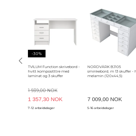
-30%
TVILUM Function skrivebord -
NORDVÄRK BJ105
hvitt kompositttre med
sminkebord, m 13 skuffer - 
laminat og 3 skuffer
melamin (120x44,5)
1 939,00 NOK
1 357,30 NOK
7 009,00 NOK
7-12 arbeidsdager
5-16 arbeidsdager