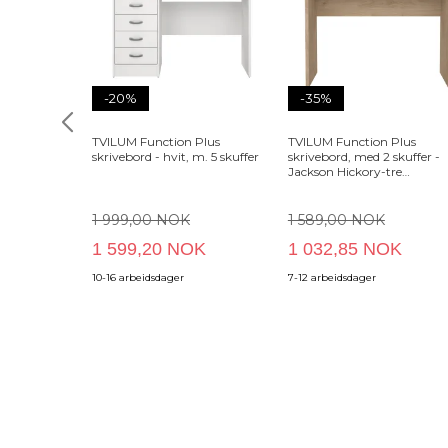
-20%
-35%
TVILUM Function Plus
TVILUM Function Plus
skrivebord - hvit, m. 5 skuffer
skrivebord, med 2 skuffer -
Jackson Hickory-tre
(100,1x39,9)
1 999,00 NOK
1 589,00 NOK
1 599,20 NOK
1 032,85 NOK
10-16 arbeidsdager
7-12 arbeidsdager