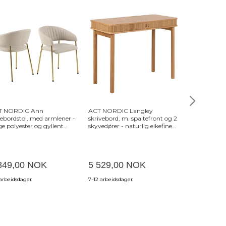
T NORDIC Ann
ACT NORDIC Langley
NORDVÄRK 
sebordstol, med armlener -
skrivebord, m. spaltefront og 2
skrivebord, m.
ge polyester og gyllent
skyvedører - naturlig eikefiner
- hvit og mel
ommetall
og eik (100x50x75)
Pine (152,3x4
849,00 NOK
5 529,00 NOK
4 049,00
 arbeidsdager
7-12 arbeidsdager
3-6 uker