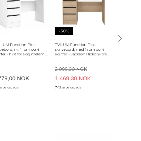
-30%
-35%
LUM Function Plus
TVILUM Function Plus
TVILUM Funct
ivebord, m. 1 rom og 4
skrivebord, med 1 rom og 4
skrivebord, m
ffer - hvit folie og melamin
skuffer - Jackson Hickory-tre
2 hyller og 2 
9,3x48,5)
(109,3x48,5)
Hickory-tre (
2 099,00 NOK
4 079,00 
779,00 NOK
1 469,30 NOK
2 651,35
 arbeidsdager
7-12 arbeidsdager
7-12 arbeidsda