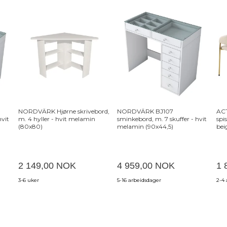
NORDVÄRK Hjørne skrivebord,
NORDVÄRK BJ107
AC
hvit
m. 4 hyller - hvit melamin
sminkebord, m. 7 skuffer - hvit
spi
(80x80)
melamin (90x44,5)
bei
kr
2 149,00 NOK
4 959,00 NOK
1 
3-6 uker
5-16 arbeidsdager
2-4