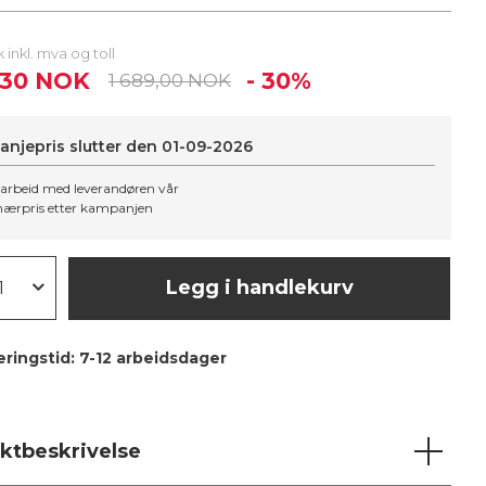
tk inkl. mva og toll
2,30 NOK
- 30%
1 689,00 NOK
njepris slutter den
01-09-2026
arbeid med leverandøren vår
nærpris etter kampanjen
Legg i handlekurv
ringstid:
7-12 arbeidsdager
ktbeskrivelse