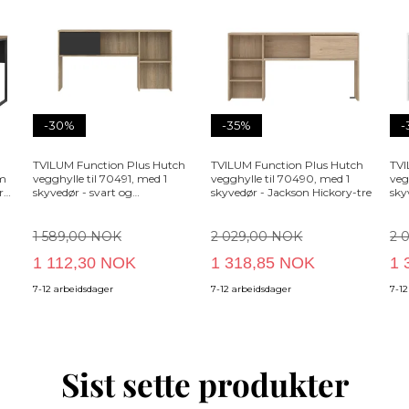
-30%
-35%
-
TVILUM Function Plus Hutch
TVILUM Function Plus Hutch
TVI
om
vegghylle til 70491, med 1
vegghylle til 70490, med 1
veg
ry
skyvedør - svart og
skyvedør - Jackson Hickory-tre
sky
eikestruktur
1 589,00 NOK
2 029,00 NOK
2 
1 112,30 NOK
1 318,85 NOK
1 
7-12 arbeidsdager
7-12 arbeidsdager
7-1
Sist sette produkter