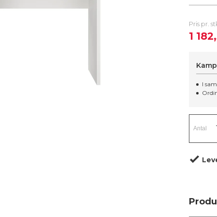
Pris pr. s
1 18
Kampa
I sam
Ordi
Leve
Produ