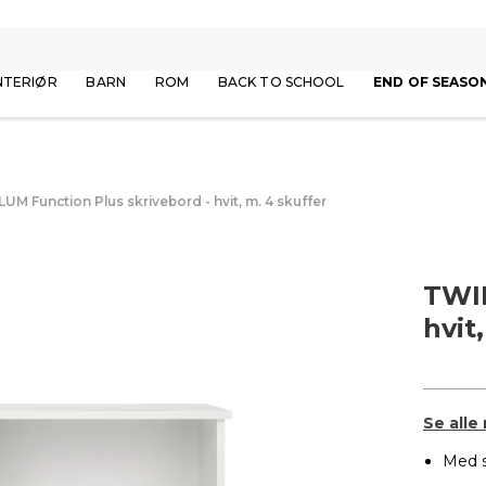
NTERIØR
BARN
ROM
BACK TO SCHOOL
END OF SEASO
UM Function Plus skrivebord - hvit, m. 4 skuffer
TWIL
hvit
Se alle
Med s