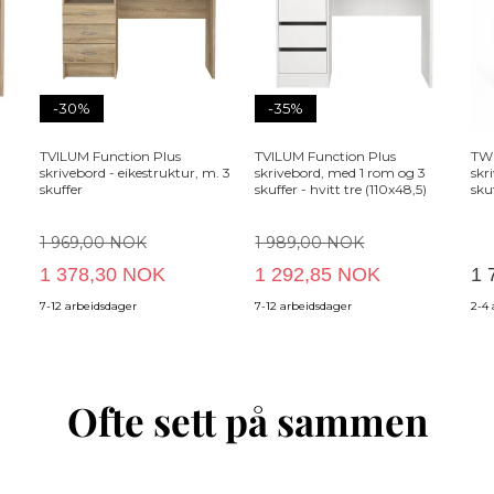
-30%
-35%
TVILUM Function Plus
TVILUM Function Plus
TWI
skrivebord - eikestruktur, m. 3
skrivebord, med 1 rom og 3
skr
skuffer
skuffer - hvitt tre (110x48,5)
sku
(10
1 969,00 NOK
1 989,00 NOK
1 378,30 NOK
1 292,85 NOK
1 
7-12 arbeidsdager
7-12 arbeidsdager
2-4
Ofte sett på sammen