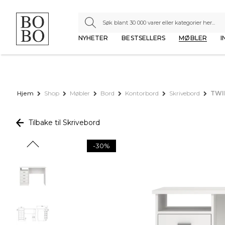
NYHETER
BESTSELLERS
MØBLER
I
Hjem
Shop
Møbler
Bord
Kontorbord
Skrivebord
TWIL
Tilbake til Skrivebord
-30%