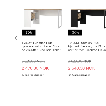
-30%
-30%
TVILUM Function Plus
TVILUM Function Plus
hjørneskrivebord, med 3 rom
hjørneskrivebord, med 3 r
og 2 skuffer - Jackson Hickory
og 2 skuffer - Jackson Hicko
og hvitt tre (145,1x81)
og matt svart tre (145,1x81)
3 529,00 NOK
3 629,00 NOK
2 470,30 NOK
2 540,30 NOK
10-16 arbeidsdager
10-16 arbeidsdager