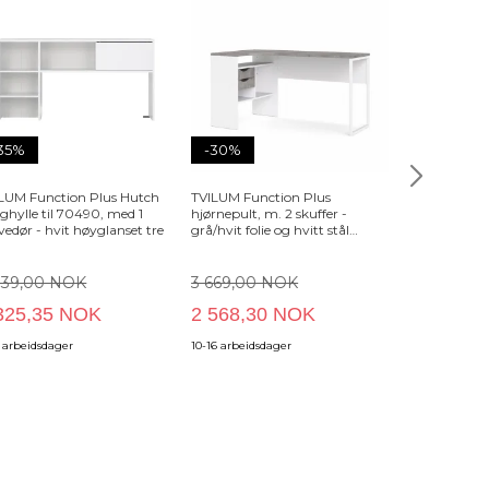
35%
-30%
-30%
LUM Function Plus Hutch
TVILUM Function Plus
TVILUM funct
ghylle til 70490, med 1
hjørnepult, m. 2 skuffer -
hjørneskriveb
vedør - hvit høyglanset tre
grå/hvit folie og hvitt stål
laminat, m. 2
(145,1x81)
039,00 NOK
3 669,00 NOK
3 549,00 
325,35 NOK
2 568,30 NOK
2 484,30
2 arbeidsdager
10-16 arbeidsdager
10-16 arbeidsda