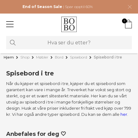
End of Season Sale
| Spar opptil 60%
0
Hjem
Shop
Møbler
Bord
Spisebord
Spisebord i tre
Spisebord i tre
Når du kjøper et spisebord i tre, kjøper du et spisebord som
garantert kan vare i mange år. Treverket har vokst seg stort og
sterkt, og er et svært slitesterkt materiale. Her kan du se vårt
utvalg av spisebord i tre i mange forskjellige størrelser og
design. Husk at våre priser inkluderer fri frakt ved kjøp over 799
kr. Vi har også andre typer spisebord. Du kan se dem alle
her
.
Anbefales for deg 🤍