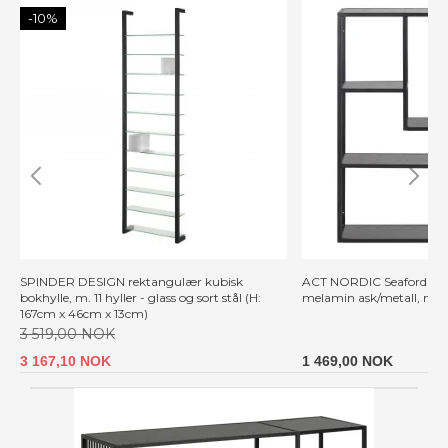
-10%
SPINDER DESIGN rektangulær kubisk
ACT NORDIC Seaford vegg
bokhylle, m. 11 hyller - glass og sort stål (H:
melamin ask/metall, m. 3
167cm x 46cm x 13cm)
3 519,00 NOK
3 167,10 NOK
1 469,00 NOK