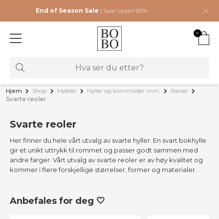
End of Season Sale
| Spar opptil 60%
0
Hjem
Shop
Møbler
Hyller og kommoder mm.
Reoler
Svarte reoler
Svarte reoler
Her finner du hele vårt utvalg av svarte hyller. En svart bokhylle
gir et unikt uttrykk til rommet og passer godt sammen med
andre farger. Vårt utvalg av svarte reoler er av høy kvalitet og
kommer i flere forskjellige størrelser, former og materialer.
Anbefales for deg 🤍