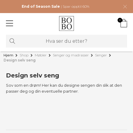
End of Season Sale
| Spar opptil 60%
0
Hjem
Shop
Møbler
Senger og madrasser
Senger
Design selv seng
Design selv seng
Sov som en drøm! Her kan du designe sengen din slik at den
passer deg og din eventuelle partner.