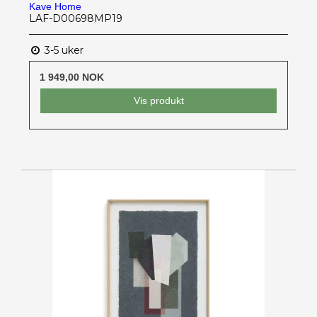
Kave Home
LAF-D00698MP19
3-5 uker
1 949,00 NOK
Vis produkt