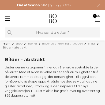
End of Season Sale
| Spar opptil 60%
0
Hjem
Shop
Interiør
Bilder og andre ting til veggen
Bilder
Bilder - abstrakt
Bilder - abstrakt
Under denne kategorien finner du våre vakre abstrakte bilder
på lerret. Med et av disse vakre bildene får du muligheten til å
dekorere rommet ditt og gi det personlighet. I tillegg vil det
forhåpentligvis skape oppsikt, både hos deg selv og hos dine
gjester. Scroll ned, utforsk og la deg inspirere til din nye
veggdekorasjon. Husk at vi alltid har gratis levering over 799 og
365 dagers returrett.