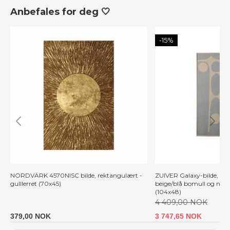
Anbefales for deg 🤍
-15%
NORDVÄRK 4570NISC bilde, rektangulært -
ZUIVER Galaxy-bilde, re
gulllerret (70x45)
beige/blå bomull og nat
(104x48)
4 409,00 NOK
379,00 NOK
3 747,65 NOK